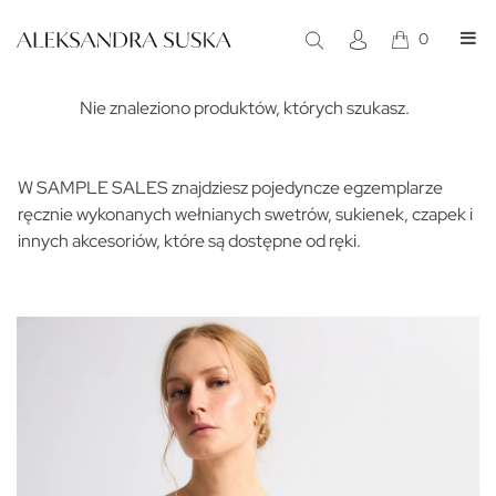
0
Sample Sales
Nie znaleziono produktów, których szukasz.
W SAMPLE SALES znajdziesz pojedyncze egzemplarze
ręcznie wykonanych wełnianych swetrów, sukienek, czapek i
innych akcesoriów, które są dostępne od ręki.