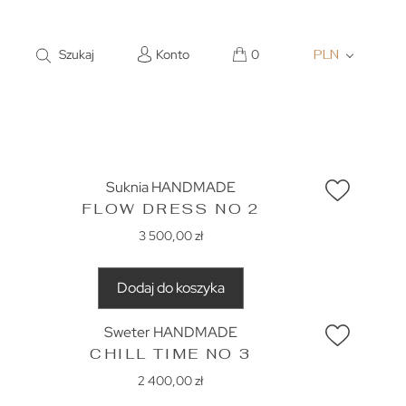
Szukaj
Konto
0
PLN
Suknia HANDMADE
FLOW DRESS NO 2
3 500,00
zł
Dodaj do koszyka
Sweter HANDMADE
CHILL TIME NO 3
2 400,00
zł