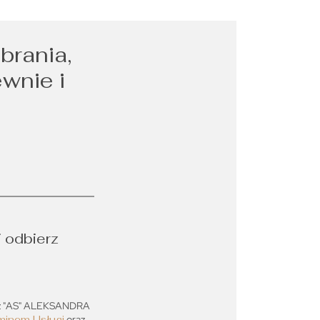
brania,
ewnie i
i odbierz
ez "AS" ALEKSANDRA
minem Usługi
oraz