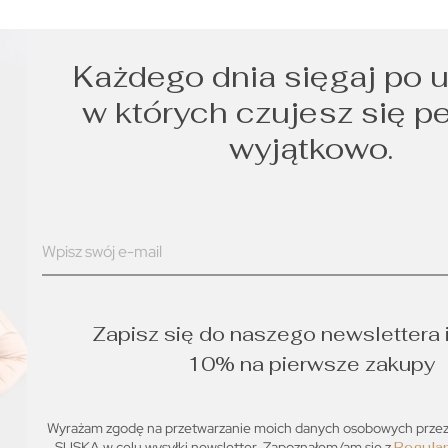
Każdego dnia sięgaj po u
w których czujesz się p
wyjątkowo.
Zapisz się do naszego newslettera 
10% na pierwsze zakupy
Wyrażam zgodę na przetwarzanie moich danych osobowych prz
SUSKA w celu wysyłki newsletter. Zapoznałem/am się z
Regula