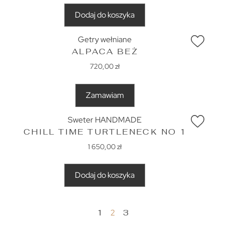
Dodaj do koszyka
Getry wełniane
ALPACA BEŻ
720,00
zł
Zamawiam
Sweter HANDMADE
CHILL TIME TURTLENECK NO 1
1 650,00
zł
Dodaj do koszyka
1
2
3