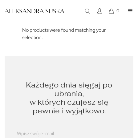
0
Ready to go
No products were found matching your
selection.
Każdego dnia sięgaj po
ubrania,
w których czujesz się
pewnie i wyjątkowo.