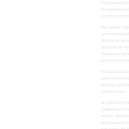
w
Przygotowaliśmy
7
chciała przestać
przede wszystki
Ten sweter z go
tych luźniejszy
dłuższy tył zakr
poczucie, że w
Reglanowy rękaw
jednocześnie nie
Rozcięcia po bo
opina ciasno bio
wywijany golf z
chłodny wiatr.
W golfie ESSEN
Zadbaliśmy o to
włoską, delikat
zastosowanej weł