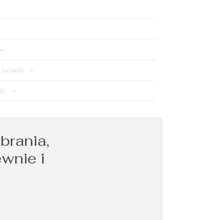
rozwój:
ty:
brania,
ewnie i