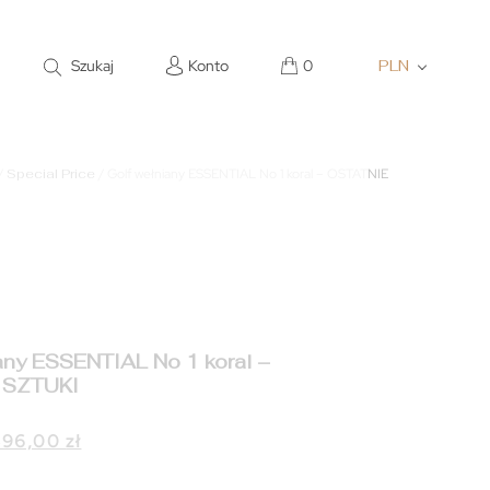
Szukaj
Konto
0
PLN
/
Special Price
/ Golf wełniany ESSENTIAL No 1 koral – OSTATNIE
any ESSENTIAL No 1 koral –
 SZTUKI
ierwotna
Aktualna
396,00
zł
cena
cena