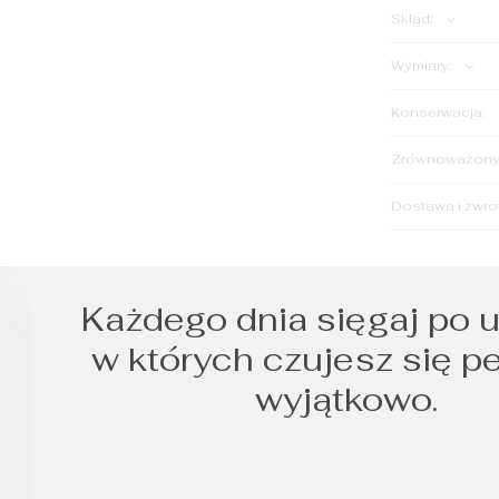
Skład:
Wymiary:
Konserwacja:
Zrównoważony 
Dostawa i zwro
Każdego dnia sięgaj po u
w których czujesz się p
wyjątkowo.