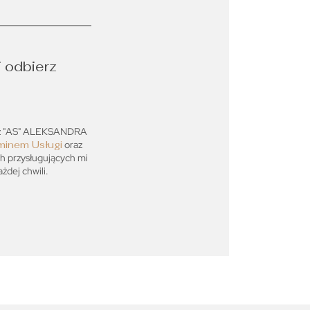
i odbierz
ez "AS" ALEKSANDRA
minem Usługi
oraz
ch przysługujących mi
dej chwili.