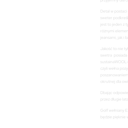
przyjemny dla ci
Detal w postaci
sweter podkreś
jest to jeden z
różnymi elemen
jeansami, jak i 
Jakość to nie t
swetra posiada 
sustainaWOOL o
czyli wełna poz
poszanowaniem u
okrutnej dla ow
Dbając odpowied
przez długie lat
Golf wełniany 
będzie pięknie 