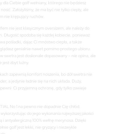
ynosiła:
wynosi:
 dla Ciebie golf wełniany, którego nie będziesz
20,00 zł.
396,00 zł.
 nosić. Założyliśmy, że ma być nie tylko ciepły, ale
m nie krępujący ruchów.
lfem nie jest klasycznym oversizem, ale należy do
ch. Długość spodoba się każdej kobiecie, ponieważ
ywa pośladki, dając Ci mnóstwo ciepła, a także
yglądasz genialnie nawet pomimo prostego ubioru.
 swetra jest doskonale dopasowany – nie opina, ale
 jest zbyt luźny.
kach zapewnią komfort noszenia, bo dół swetra nie
der, a jedynie ładnie się na nich układa. Duży,
apewni Ci przyjemną ochronę, gdy tylko zawieje
TIAL No 1 na pewno nie dopadnie Cię chłód.
 wykorzystując do jego wykonania najwyższej jakości
ną i antyalergiczną 100% wełnę merynosa. Dzięki
nie golf jest lekki, nie gryzący i niezwykle