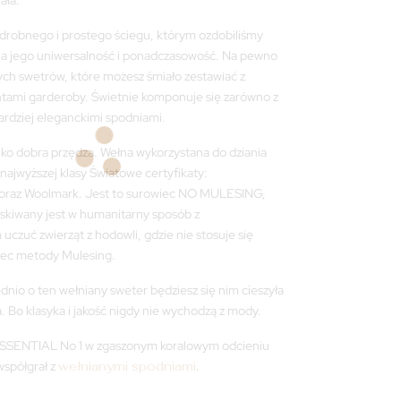
ała.
 drobnego i prostego ściegu, którym ozdobiliśmy
la jego uniwersalność i ponadczasowość. Na pewno
 tych swetrów, które możesz śmiało zestawiać z
tami garderoby. Świetnie komponuje się zarówno z
bardziej eleganckimi spodniami.
ylko dobra przędza. Wełna wykorzystana do dziania
najwyższej klasy Światowe certyfikaty:
raz Woolmark. Jest to surowiec NO MULESING,
yskiwany jest w humanitarny sposób z
czuć zwierząt z hodowli, gdzie nie stosuje się
iec metody Mulesing.
nio o ten wełniany sweter będziesz się nim cieszyła
a. Bo klasyka i jakość nigdy nie wychodzą z mody.
ESSENTIAL No 1 w zgaszonym koralowym odcieniu
współgrał z
wełnianymi spodniami
.