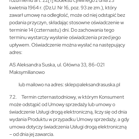
rozumieniu art. 22[1] kodeksu cywilnego z dnia 23
kwietnia 1964 r. (Dz.U. Nr 16, poz. 93 ze zm.), który
zawarł umowę na odległość, może od niej odstąpić bez
podania przyczyn, składając stosowne oświadczenie w
terminie 14 (czternastu) dni. Do zachowania tego
terminu wystarczy wysłanie oświadczenia przed jego
upływem. Oświadczenie można wysłać na następujący
adres:
AS Aleksandra Suska, ul. Główna 33, 86-021
Maksymilianowo
lub mailowo na adres: sklep@aleksandrasuska.pl
7.2. Termin czternastodniowy, w którym Konsument
może odstąpić od Umowy sprzedaży lub umowy o
świadczenie Usługi drogą elektroniczną, liczy się od dnia
wydania Produktu w przypadku Umowy sprzedaży, a gdy
umowa dotyczy świadczenia Usługi drogą elektroniczną
– od dnia jej zawarcia.