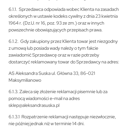
6.1.1. Sprzedawca odpowiada wobec Klienta na zasadach
określonych w ustawie kodeks cywilny z dnia 23 kwietnia
1964 r. (Dz.U. nr 16, poz. 93 ze zm.) oraz w innych
powszechnie obowiązujących przepisach prawa.
6.1.2. Gdy zakupiony przez Klienta towar jest niezgodny
z umową lub posiada wady należy o tym fakcie
zawiadomić Sprzedawcę oraz w razie potrzeby
dostarczyć reklamowany towar do Sprzedawcy na adres:
AS Aleksandra Suska ul. Główna 33, 86-021
Maksymilianowo
6.1.3. Zaleca się złożenie reklamacji pisemnie lub za
pomocą wiadomości e-mail na adres
sklep@aleksandrasuska.pl
6.1.3.1 Rozpatrzenie reklamacji następuje niezwłocznie,
nie później jednak niż w terminie 14 dni.