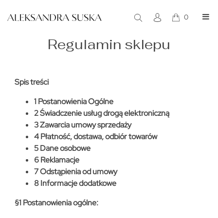
0
Regulamin sklepu
Spis treści
1 Postanowienia Ogólne
2 Świadczenie usług drogą elektroniczną
3 Zawarcia umowy sprzedaży
4 Płatność, dostawa, odbiór towarów
5 Dane osobowe
6 Reklamacje
7 Odstąpienia od umowy
8 Informacje dodatkowe
§
1 Postanowienia ogólne: