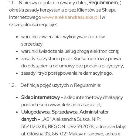
1.1. Niniejszy regulamin (zwany dalej „
Regulaminem
„)
określa zasady korzystania przez Klientów ze Sklepu
Internetowego
www.aleksandrasuska.pl
i w
szczególności reguluje:
warunki zawierania i wykonywania umów
sprzedaży;
warunki świadczenia usług drogą elektroniczną;
zasady korzystania przez Konsumentów z prawa
do odstąpienia od umowy bez podania przyczyny;
zasady i tryb postępowania reklamacyjnego.
1.2. Definicja pojęć użytych w Regulaminie:
Sklep internetowy
– sklep internetowy działający
pod adresem www.aleksandrasuska.pl,
Usługodawca, Sprzedawca, Administrator
danych
– „AS” Aleksandra Suska, NIP:
5541120215, REGON: 092592078, adres siedziby:
ul. Główna 33, 86-021 Maksymilianowo, adres e-