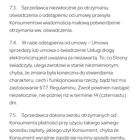
7.3. Sprzedawca niezwłocznie po otrzymaniu
oświadczenia o odstąpieniu od umowy przesyła
Konsumentowi wiadomością mailową potwierdzenie
otrzymania ww. oświadczenia.
7.4. W razie odstąpienia od umowy – Umowa
sprzedaży lub umowa o świadczenie Usługi drogą
elektroniczną jest uważana za niezawartą. To, co Strony
świadczyły, ulega zwrotowi w stanie niezmienionym,
chyba, że zmiana była konieczna do stwierdzenia
charakteru, cech i funkcjonowania rzeczy, bądź też ma
zastosowanie §7.7. Regulaminu. Zwrot powinien nastąpić
niezwłocznie, nie później niż w terminie 14 (czternastu)
dni.
7.5. Sprzedawca dokona zwrotu otrzymanych od
Konsumenta płatności przy użyciu takiego samego
sposobu zapłaty, jakiego użył Konsument, chyba że
Konsument wyraźnie zgodzi się na inny sposób zwrotu,