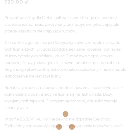
720,00
zł
Przygotowaliśmy dla Ciebie golf wełniany, którego nie będziesz
chciała przestać nosić. Założyliśmy, że ma być nie tylko ciepły, ale
przede wszystkim nie krępujący ruchów.
Ten sweter z golfem nie jest klasycznym oversizem, ale należy do
tych luźniejszych. Długość spodoba się każdej kobiecie, ponieważ
dłuższy tył zakrywa pośladki, dając Ci mnóstwo ciepła, a także
poczucie, że wyglądasz genialnie nawet pomimo prostego ubioru.
Reglanowy rękaw swetra jest doskonale dopasowany – nie opina, ale
jednocześnie nie jest zbyt luźny.
Rozcięcia po bokach zapewnią komfort noszenia, bo dół swetra nie
opina ciasno bioder, a jedynie ładnie się na nich układa. Duży,
wywijany golf zapewni Ci przyjemną ochronę, gdy tylko zawieje
chłodny wiatr.
W golfie ESSENTIAL No 1 na pewno nie dopadnie Cię chłód.
Zadbaliśmy o to wykorzystując do jego wykonania najwyższej jakości