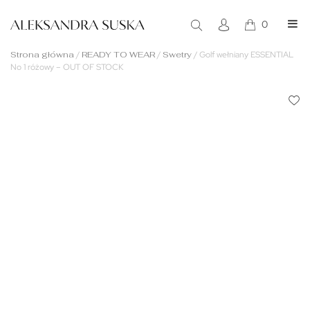
0
Strona główna
/
READY TO WEAR
/
Swetry
/
Golf wełniany ESSENTIAL
No 1 różowy – OUT OF STOCK