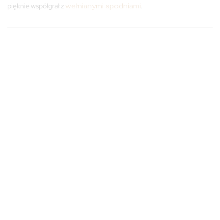
pięknie współgrał z
wełnianymi spodniami
.
M/L
XS/S
M/L
XS/S
S/M
S/M
Produkt chwilowo niedostępny
ILOŚĆ:
Dodaj do koszyka