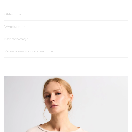
Skład:
Wymiary:
Konserwacja:
Zrównoważony rozwój: