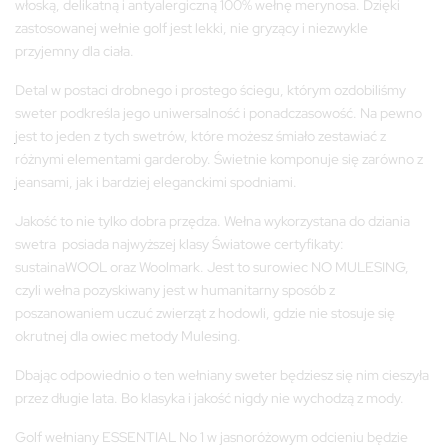
włoską, delikatną i antyalergiczną 100% wełnę merynosa. Dzięki
zastosowanej wełnie golf jest lekki, nie gryzący i niezwykle
przyjemny dla ciała.
Detal w postaci drobnego i prostego ściegu, którym ozdobiliśmy
sweter podkreśla jego uniwersalność i ponadczasowość. Na pewno
jest to jeden z tych swetrów, które możesz śmiało zestawiać z
różnymi elementami garderoby. Świetnie komponuje się zarówno z
jeansami, jak i bardziej eleganckimi spodniami.
Jakość to nie tylko dobra przędza. Wełna wykorzystana do dziania
swetra posiada najwyższej klasy Światowe certyfikaty:
sustainaWOOL oraz Woolmark. Jest to surowiec NO MULESING,
czyli wełna pozyskiwany jest w humanitarny sposób z
poszanowaniem uczuć zwierząt z hodowli, gdzie nie stosuje się
okrutnej dla owiec metody Mulesing.
Dbając odpowiednio o ten wełniany sweter będziesz się nim cieszyła
przez długie lata. Bo klasyka i jakość nigdy nie wychodzą z mody.
Golf wełniany ESSENTIAL No 1 w jasnoróżowym odcieniu będzie