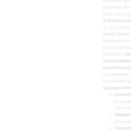
zachowuje elasty
Wybierając ten 
jakość wykończen
Znak rozpoznaw
To, co czyni te
poniżej dekoltu
rozpoznawczy m
pomost pomiędz
handmade.
War
międzypokoleni
wzajemnego wsp
nowoczesnością o
To dyskretny sy
Dlaczego warto 
Wszechst
do spodni
pod nasz
Wiskoza 
luksusowy
Polska pr