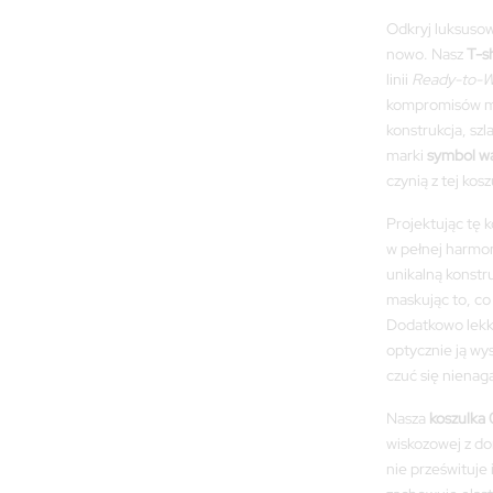
Odkryj luksusow
nowo. Nasz
T-s
linii
Ready-to-W
kompromisów mi
konstrukcja, sz
marki
symbol w
czynią z tej kos
Projektując tę 
w pełnej harmon
unikalną konstr
maskując to, co
Dodatkowo lekko
optycznie ją wy
czuć się nienaga
Nasza
koszulka 
wiskozowej z do
nie prześwituje