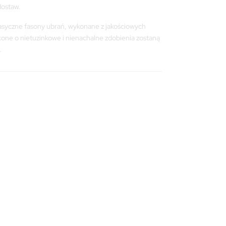
dostaw.
asyczne fasony ubrań, wykonane z jakościowych
one o nietuzinkowe i nienachalne zdobienia zostaną
.
S
S
M
M
L
L
XL
XL