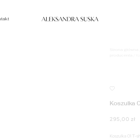
takt
Strona główna
producenta
/ Ko
Koszulka 0
295,00
zł
Koszulka 01 T-s