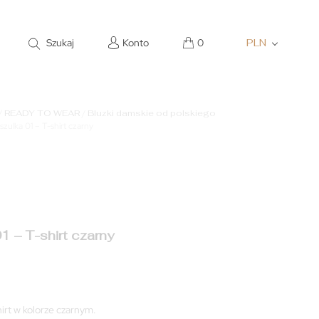
Szukaj
Konto
0
PLN
/
READY TO WEAR
/
Bluzki damskie od polskiego
szulka 01 – T-shirt czarny
1 – T-shirt czarny
hirt w kolorze czarnym.