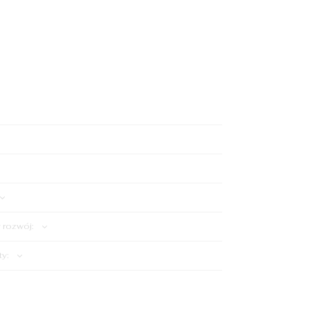
Dodaj do koszyka
rozwój:
ty: