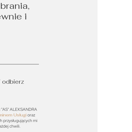
brania,
ewnie i
i odbierz
ez "AS" ALEKSANDRA
minem Usługi
oraz
ch przysługujących mi
dej chwili.