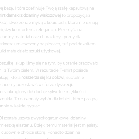
ą bazę, która zdefiniuje Twoją szafę kapsułową na
hirt damski z dzianiny wiskozowej
to propozycja z
ear
, stworzona z myślą o kobietach, które nie uznają
ędzy komfortem a elegancją. Przemyślana
lachetny materiał oraz charakterystyczny dla
arkocza
umieszczony na plecach, tuż pod dekoltem,
zulki małe dzieło sztuki użytkowej.
koszulkę, skupiliśmy się na tym, by ubranie pracowało
ii z Twoim ciałem. W rezultacie T-shirt posiada
ukcję, która
rozszerza się ku dołowi
, subtelnie
 chcemy pozostawić w sferze dyskrecji.
 zaokrąglony dół dodaje sylwetce miękkości i
smukla. To doskonały wybór dla kobiet, które pragną
nnie w każdej sytuacji.
01
została uszyta z wysokogatunkowej dzianiny
mieszką elastanu. Dzięki temu materiał jest mięsisty,
 i cudownie chłodzi skórę. Ponadto dzianina