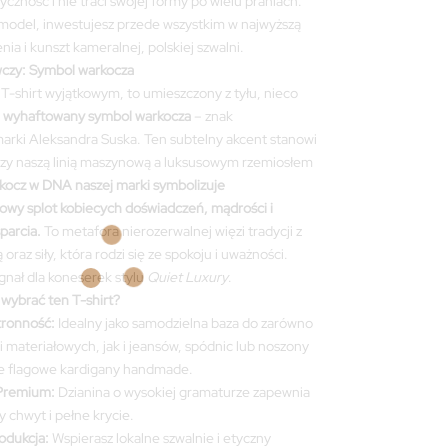
czność i nie traci swojej formy po wielu praniach.
model, inwestujesz przede wszystkim w najwyższą
ia i kunszt kameralnej, polskiej szwalni.
czy: Symbol warkocza
n T-shirt wyjątkowym, to umieszczony z tyłu, nieco
,
wyhaftowany
symbol warkocza
– znak
arki Aleksandra Suska. Ten subtelny akcent stanowi
y naszą linią maszynową a luksusowym rzemiosłem
kocz w DNA naszej marki symbolizuje
owy splot kobiecych doświadczeń, mądrości i
arcia.
To metafora nierozerwalnej więzi tradycji z
raz siły, która rodzi się ze spokoju i uważności.
gnał dla koneserek stylu
Quiet Luxury
.
wybrać ten T-shirt?
ronność:
Idealny jako samodzielna baza do zarówno
 materiałowych, jak i jeansów, spódnic lub noszony
e flagowe kardigany handmade.
Premium:
Dzianina o wysokiej gramaturze zapewnia
 chwyt i pełne krycie.
odukcja:
Wspierasz lokalne szwalnie i etyczny