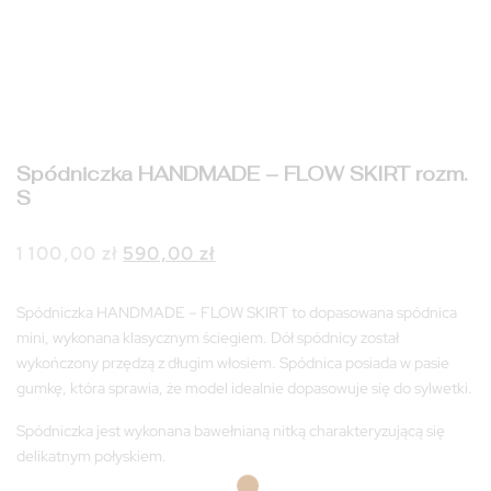
Spódniczka HANDMADE – FLOW SKIRT rozm.
S
Pierwotna
Aktualna
1 100,00
zł
590,00
zł
cena
cena
wynosiła:
wynosi:
Spódniczka HANDMADE – FLOW SKIRT to dopasowana spódnica
1
590,00 zł.
mini, wykonana klasycznym ściegiem. Dół spódnicy został
100,00 zł.
wykończony przędzą z długim włosiem. Spódnica posiada w pasie
gumkę, która sprawia, że model idealnie dopasowuje się do sylwetki.
Spódniczka jest wykonana bawełnianą nitką charakteryzującą się
delikatnym połyskiem.