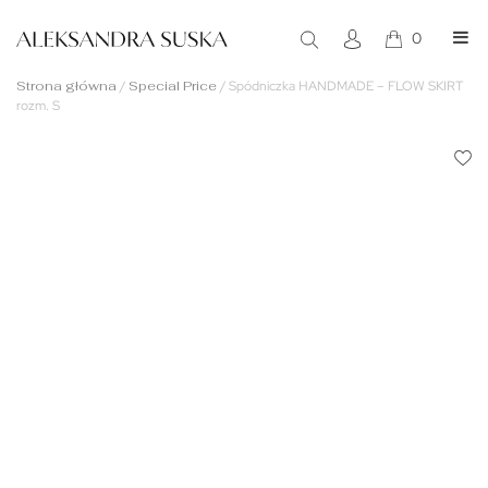
0
Strona główna
/
Special Price
/
Spódniczka HANDMADE – FLOW SKIRT
rozm. S