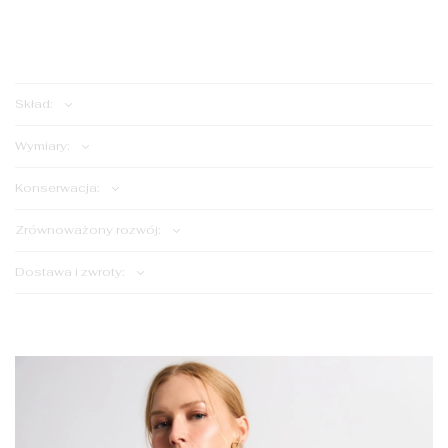
Dodaj do koszyka
Skład:
Wymiary:
Konserwacja:
Zrównoważony rozwój:
Dostawa i zwroty: