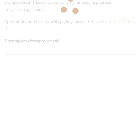
Dół spódniczki FLOW wykończyliśmy fantazyjną przędzą
przypominającą pióra.
Spódniczka będzie stanowiła piękny komplet ze swetrem
FLOW No
1
.
Egzemplarz dostępny od ręki.
S
S