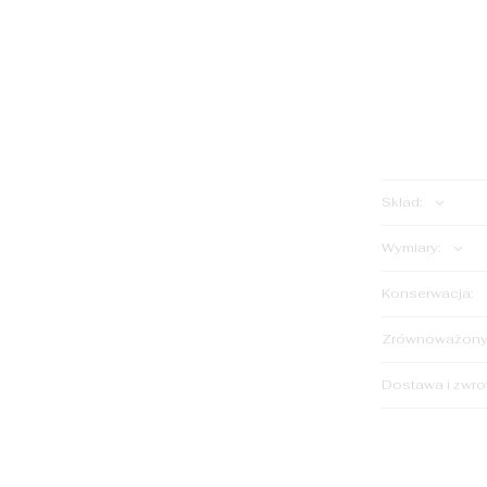
ILOŚĆ:
Skład:
Wymiary:
Konserwacja:
Zrównoważony 
Dostawa i zwro