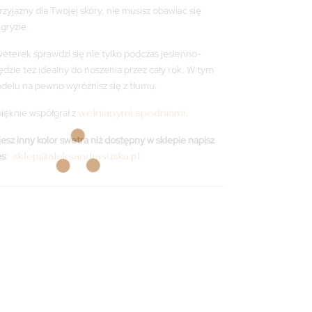
rzyjazny dla Twojej skóry, nie musisz obawiać się
gryzie.
weterek sprawdzi się nie tylko podczas jesienno-
ędzie też idealny do noszenia przez cały rok. W tym
elu na pewno wyróżnisz się z tłumu.
ięknie współgrał z
wełnianymi spodniami
.
esz inny kolor swetra niż dostępny w sklepie napisz
es
:
sklep@aleksandrasuska.pl
Na zamówienie
Na
zamówienie