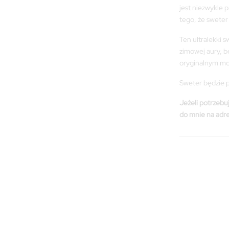
jest niezwykle p
tego, że sweter 
Ten ultralekki s
zimowej aury, b
oryginalnym mod
Sweter będzie p
Jeżeli potrzebuj
do mnie na adr