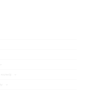
Dodaj do koszyka
rozwój:
ty: