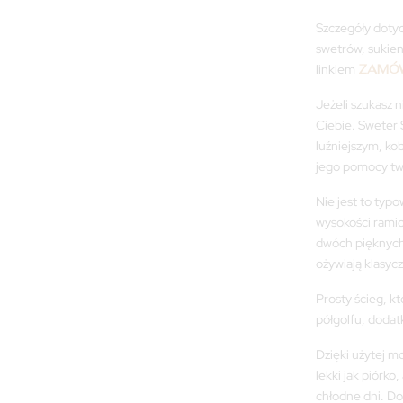
Szczegóły dotyc
swetrów, sukien
linkiem
ZAMÓW
Jeżeli szukasz 
Ciebie. Sweter
luźniejszym, ko
jego pomocy two
Nie jest to typ
wysokości rami
dwóch pięknych 
ożywiają klasy
Prosty ścieg, k
półgolfu, doda
Dzięki użytej 
lekki jak piórko
chłodne dni. Do