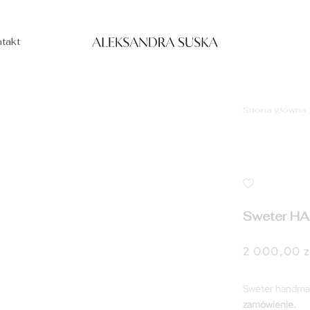
takt
Strona główna
Sweter H
2 000,00
z
Sweter handma
zamówienie.