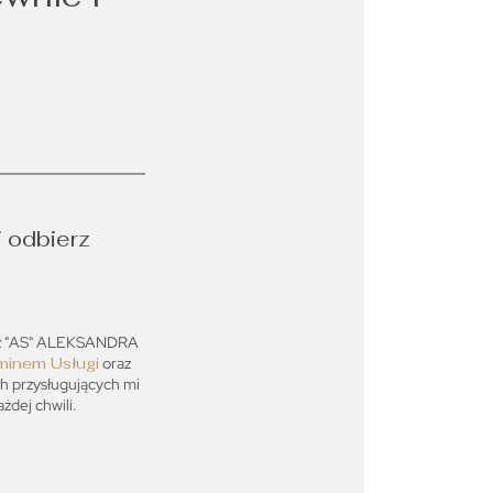
i odbierz
ez "AS" ALEKSANDRA
minem Usługi
oraz
ch przysługujących mi
dej chwili.