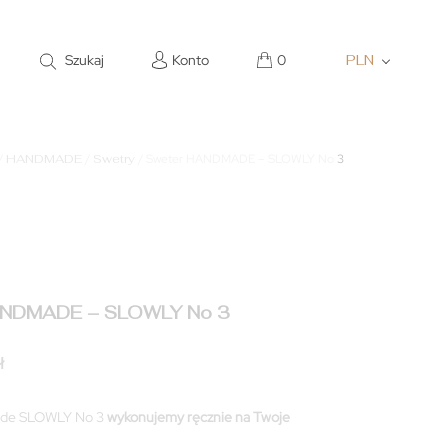
Szukaj
Konto
0
PLN
/
HANDMADE
/
Swetry
/ Sweter HANDMADE – SLOWLY No 3
ANDMADE – SLOWLY No 3
ł
de SLOWLY No 3
wykonujemy ręcznie na Twoje