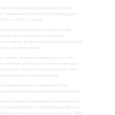
zące procesu realizacji oferowanych przez nas
ek i akcesoriów z linii HANDMADE znajdziesz pod
IENIA INDYWIDUALNE
.
niebanalnego szarego swetra, to mamy coś dla
 SLOWLY No 3 to unikatowy model o nieco
biecym fasonie. W zależności od nastroju możesz przy
rzyć przeróżne stylizacje.
owy oversize, ale zapewnia swobodę ruchów. Na
on ozdobiliśmy go fantazyjnym wzorem warkoczy w
odcieniach – liliowym oraz zielonej limonki, które
czną szarość tego moherowego swetra.
tórym wykonano sweter oraz dekolt w formie
tkowo podkreślają kolorową ozdobną wstawkę swetra.
moherowo-jedwabnej przędzy sweter handmade jest
, a chociaż jest delikatny, to skutecznie ogrzeje Cię w
datkowo subtelny włosek dodaje mu elegancji. Skład