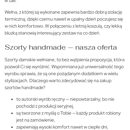
w talii.
Wełna, z której są wykonane zapewnia bardzo dobrą izolację
termiczną, dzięki czemu nawet w upalny dzień poczujesz się
w nich komfortowo. W połączeniu z letnią koszulą, czy lekką
bluzką stanowią interesujący zestaw na co dzień.
Szorty handmade — nasza oferta
Szorty damskie wełniane, to bez wątpienia propozycja, która
pozwoli Ci się wyróżnić. Wspomniana już uniwersalność tego
wyrobu sprawia, że są one pożądanym dodatkiem w wielu
stylizacjach. Dlaczego warto zdecydować się na zakup
szortów handmade?
to autorski wyrób ręczny — niepowtarzalny, bo nie
pochodzi z produkcji seryjnej,
są tworzone z myślą o Tobie — każdy produkt robiony
jest na zamówienie,
zapewniają wysoki komfort nawet w ciepłe dni,