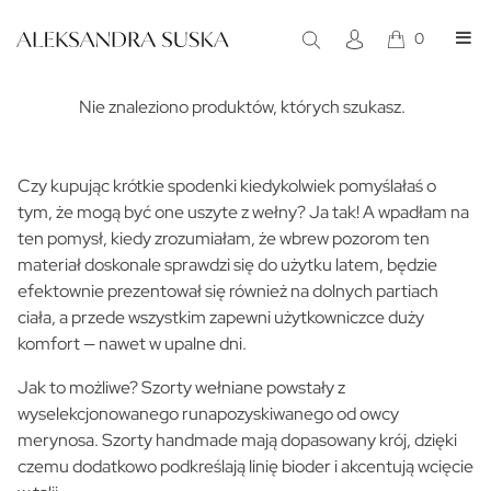
0
Szorty z wełny
Nie znaleziono produktów, których szukasz.
Czy kupując krótkie spodenki kiedykolwiek pomyślałaś o
tym, że mogą być one uszyte z wełny? Ja tak! A wpadłam na
ten pomysł, kiedy zrozumiałam, że wbrew pozorom ten
materiał doskonale sprawdzi się do użytku latem, będzie
efektownie prezentował się również na dolnych partiach
ciała, a przede wszystkim zapewni użytkowniczce duży
komfort — nawet w upalne dni.
Jak to możliwe? Szorty wełniane powstały z
wyselekcjonowanego runapozyskiwanego od owcy
merynosa. Szorty handmade mają dopasowany krój, dzięki
czemu dodatkowo podkreślają linię bioder i akcentują wcięcie