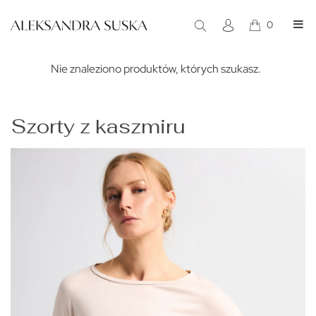
0
Szorty z kaszmiru
Nie znaleziono produktów, których szukasz.
Szorty z kaszmiru