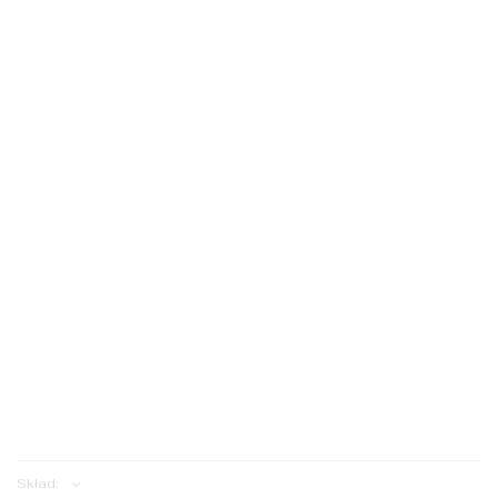
M/L
XS/S
M/L
XS/S
S/M
S/M
ILOŚĆ:
Dodaj do koszyka
Skład: