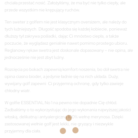
720,00 zł.
396,00 zł.
chciała przestać nosić. Założyliśmy, że ma być nie tylko ciepły, ale
przede wszystkim nie krępujący ruchów.
Ten sweter z golfem nie jest klasycznym oversizem, ale należy do
tych luźniejszych. Długość spodoba się każdej kobiecie, ponieważ
dłuższy tył zakrywa pośladki, dając Ci mnóstwo ciepła, a także
poczucie, że wyglądasz genialnie nawet pomimo prostego ubioru.
Reglanowy rękaw swetra jest doskonale dopasowany – nie opina, ale
jednocześnie nie jest zbyt luźny.
Rozcięcia po bokach zapewnią komfort noszenia, bo dół swetra nie
opina ciasno bioder, a jedynie ładnie się na nich układa. Duży,
wywijany golf zapewni Ci przyjemną ochronę, gdy tylko zawieje
chłodny wiatr.
W golfie ESSENTIAL No 1 na pewno nie dopadnie Cię chłód.
Zadbaliśmy o to wykorzystując do jego wykonania najwyższej jakości
włoską, delikatną i antyalergiczną 100% wełnę merynosa. Dzięki
zastosowanej wełnie golf jest lekki, nie gryzący i niezwykle
przyjemny dla ciała.