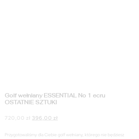
Golf wełniany ESSENTIAL No 1 ecru
OSTATNIE SZTUKI
Pierwotna
Aktualna
720,00
zł
396,00
zł
cena
cena
wynosiła:
wynosi:
Przygotowaliśmy dla Ciebie golf wełniany, którego nie będziesz