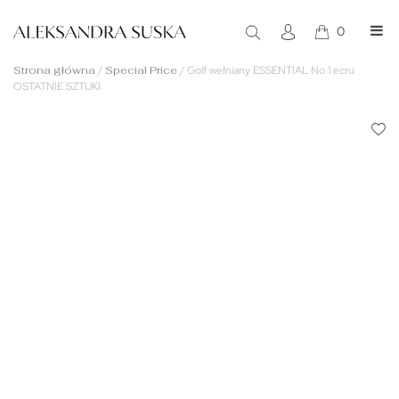
0
Strona główna
/
Special Price
/
Golf wełniany ESSENTIAL No 1 ecru
OSTATNIE SZTUKI