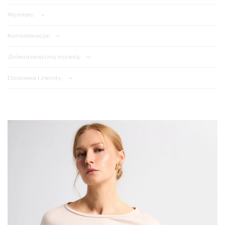
Wymiary:
Konserwacja:
Zrównoważony rozwój:
Dostawa i zwroty: