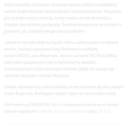
Detal w postaci drobnego i prostego ściegu, którym ozdobiliśmy
sweter podkreśla jego uniwersalność i ponadczasowość. Na pewno
jest to jeden z tych swetrów, które możesz śmiało zestawiać z
różnymi elementami garderoby. Świetnie komponuje się zarówno z
jeansami, jak i bardziej eleganckimi spodniami.
Jakość to nie tylko dobra przędza. Wełna wykorzystana do dziania
swetra posiada najwyższej klasy Światowe certyfikaty:
sustainaWOOL oraz Woolmark. Jest to surowiec NO MULESING,
czyli wełna pozyskiwany jest w humanitarny sposób z
poszanowaniem uczuć zwierząt z hodowli, gdzie nie stosuje się
okrutnej dla owiec metody Mulesing.
Dbając odpowiednio o ten wełniany sweter będziesz się nim cieszyła
przez długie lata. Bo klasyka i jakość nigdy nie wychodzą z mody.
Golf wełniany ESSENTIAL No 1 w klasycznym kolorze ecru będzie
pięknie współgrał z
wełnianymi spodniami
i czapką
ALICE
.