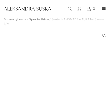
0
Strona główna
/
Special Price
/
Sweter HANDMADE – AURA No 3 rozm.
S/M