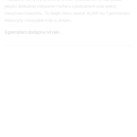
jakości delikatnej mieszanki moheru z jedwabiem oraz wełny
merynosa i kaszmiru. To dzięki temu sweter AURA No 3 jest bardzo
eteryczny i niezwykle miły w dotyku.
Egzemplarz dostępny od ręki.
S/M
S/M
ILOŚĆ: