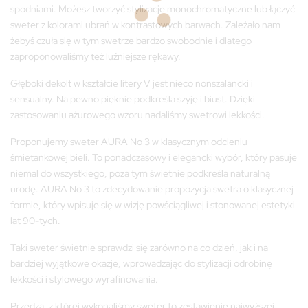
spodniami. Możesz tworzyć stylizacje monochromatyczne lub łączyć
sweter z kolorami ubrań w kontrastowych barwach. Zależało nam
żebyś czuła się w tym swetrze bardzo swobodnie i dlatego
zaproponowaliśmy też luźniejsze rękawy.
Głęboki dekolt w kształcie litery V jest nieco nonszalancki i
sensualny. Na pewno pięknie podkreśla szyję i biust. Dzięki
zastosowaniu ażurowego wzoru nadaliśmy swetrowi lekkości.
Proponujemy sweter AURA No 3 w klasycznym odcieniu
śmietankowej bieli. To ponadczasowy i elegancki wybór, który pasuje
niemal do wszystkiego, poza tym świetnie podkreśla naturalną
urodę. AURA No 3 to zdecydowanie propozycja swetra o klasycznej
formie, który wpisuje się w wizję powściągliwej i stonowanej estetyki
lat 90-tych.
Taki sweter świetnie sprawdzi się zarówno na co dzień, jak i na
bardziej wyjątkowe okazje, wprowadzając do stylizacji odrobinę
lekkości i stylowego wyrafinowania.
Przędza, z której wykonaliśmy sweter to zestawienie najwyższej