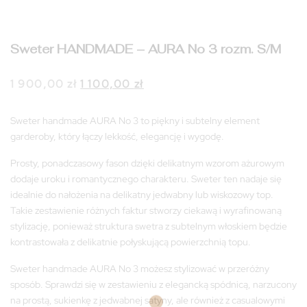
Sweter HANDMADE – AURA No 3 rozm. S/M
Pierwotna
Aktualna
1 900,00
zł
1 100,00
zł
cena
cena
wynosiła:
wynosi:
Sweter handmade AURA No 3 to piękny i subtelny element
1
1
garderoby, który łączy lekkość, elegancję i wygodę.
900,00 zł.
100,00 zł.
Prosty, ponadczasowy fason dzięki delikatnym wzorom ażurowym
dodaje uroku i romantycznego charakteru. Sweter ten nadaje się
idealnie do nałożenia na delikatny jedwabny lub wiskozowy top.
Takie zestawienie różnych faktur stworzy ciekawą i wyrafinowaną
stylizację, ponieważ struktura swetra z subtelnym włoskiem będzie
kontrastowała z delikatnie połyskującą powierzchnią topu.
Sweter handmade AURA No 3 możesz stylizować w przeróżny
sposób. Sprawdzi się w zestawieniu z elegancką spódnicą, narzucony
na prostą, sukienkę z jedwabnej satyny, ale również z casualowymi