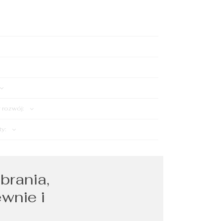
rozwój:
ty:
brania,
ewnie i