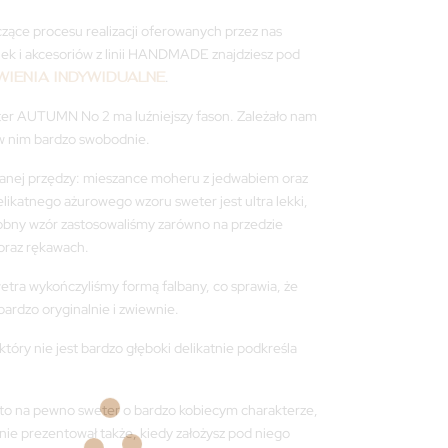
zące procesu realizacji oferowanych przez nas
ek i akcesoriów z linii HANDMADE znajdziesz pod
IENIA INDYWIDUALNE
.
r AUTUMN No 2 ma luźniejszy fason. Zależało nam
 w nim bardzo swobodnie.
wanej przędzy: mieszance moheru z jedwabiem oraz
likatnego ażurowego wzoru sweter jest ultra lekki,
obny wzór zastosowaliśmy zarówno na przedzie
 oraz rękawach.
tra wykończyliśmy formą falbany, co sprawia, że
bardzo oryginalnie i zwiewnie.
który nie jest bardzo głęboki delikatnie podkreśla
 na pewno sweter o bardzo kobiecym charakterze,
tnie prezentował także, kiedy założysz pod niego