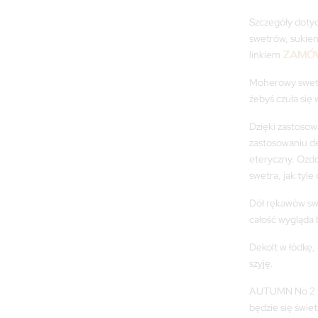
Szczegóły dotyc
swetrów, sukien
linkiem
ZAMÓW
Moherowy swete
żebyś czuła się
Dzięki zastoso
zastosowaniu de
eteryczny. Ozd
swetra, jak tyle
Dół rękawów swe
całość wygląda 
Dekolt w łódkę, 
szyję.
AUTUMN No 2 to
będzie się świe