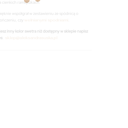
 cienkich ramiączkach.
ięknie współgrał w zestawieniu ze spódnicą o
ończeniu, czy
wełnianymi spodniami
.
esz inny kolor swetra niż dostępny w sklepie napisz
es
:
sklep@aleksandrasuska.pl
Na zamówienie
Na
zamówienie
Dodaj do koszyka