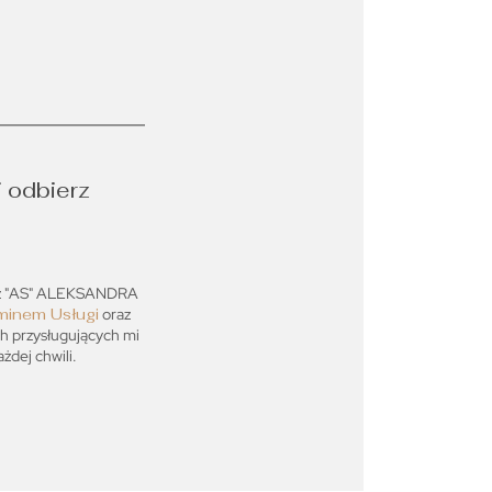
i odbierz
ez "AS" ALEKSANDRA
minem Usługi
oraz
ch przysługujących mi
dej chwili.