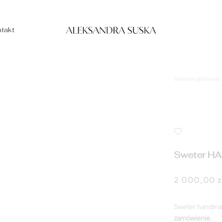
takt
Strona główna
Sweter H
2 000,00
z
Sweter handm
zamówienie.