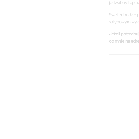
jedwabny top na
Sweter będzie p
satynowym wyk
Jeżeli potrzebuj
do mnie na adr
ILOŚĆ: