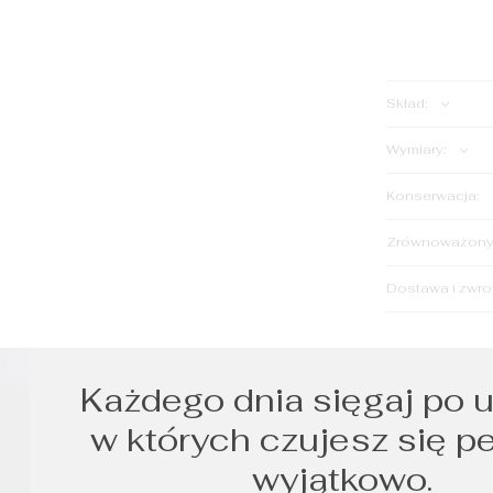
Skład:
Wymiary:
Konserwacja:
Zrównoważony 
Dostawa i zwro
Każdego dnia sięgaj po u
w których czujesz się p
wyjątkowo.