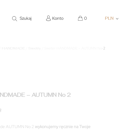
Szukaj
Konto
0
PLN
/
HANDMADE
/
Swetry
/ Sweter HANDMADE – AUTUMN No 2
ANDMADE – AUTUMN No 2
ł
ade AUTUMN No 2
wykonujemy ręcznie na Twoje