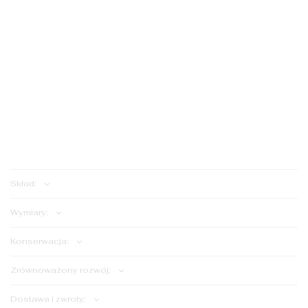
Na zamówienie
Na
zamówienie
ILOŚĆ:
Dodaj do koszyka
Skład:
Wymiary:
Konserwacja:
Zrównoważony rozwój:
Dostawa i zwroty: