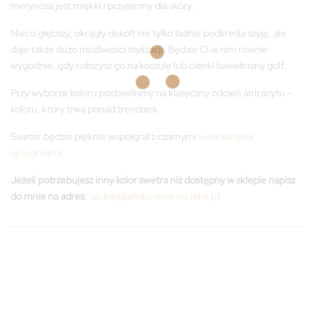
merynosa jest miękki i przyjemny dla skóry.
Nieco głębszy, okrągły dekolt nie tylko ładnie podkreśla szyję, ale
daje także dużo możliwości stylizacji. Będzie Ci w nim równie
wygodnie, gdy nałożysz go na koszulę lub cienki bawełniany golf.
Przy wyborze koloru postawiliśmy na klasyczny odcień antracytu –
koloru, który trwa ponad trendami.
Sweter będzie pięknie współgrał z czarnymi
wełnianymi
spodniami
.
Jeżeli potrzebujesz inny kolor swetra niż dostępny w sklepie napisz
do mnie na adres
:
sklep@aleksandrasuska.pl