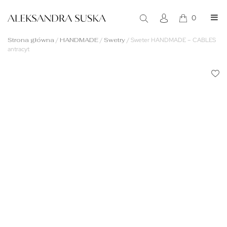
0
Strona główna
/
HANDMADE
/
Swetry
/
Sweter HANDMADE – CABLES
antracyt