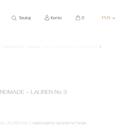
Szukaj
Konto
0
PLN
/
HANDMADE
/
Swetry
/ Sweter HANDMADE – LAUREN No 3
ANDMADE – LAUREN No 3
ł
ade LAUREN No 3
wykonujemy ręcznie na Twoje