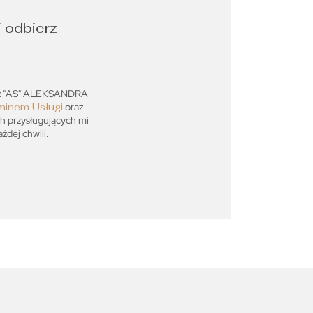
i odbierz
ez "AS" ALEKSANDRA
minem Usługi
oraz
ch przysługujących mi
dej chwili.