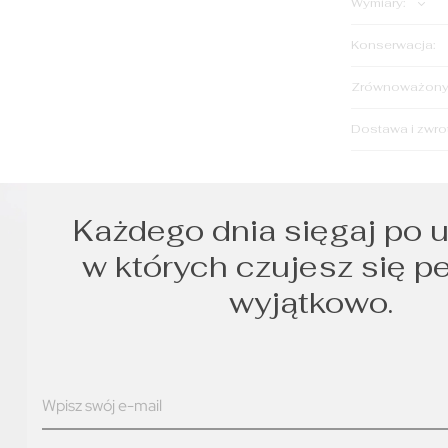
Wymiary:
Konserwacja:
Zrównoważony 
Dostawa i zwro
Każdego dnia sięgaj po u
w których czujesz się p
wyjątkowo.