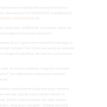
zące procesu realizacji oferowanych przez nas
ek i akcesoriów z linii HANDMADE znajdziesz pod
IENIA INDYWIDUALNE
.
er handmade LAUREN No 3 to idealny wybór dla
 przepadają za obszernymi swetrami.
asowy fason i ograniczone ozdobniki pozwalają na
óżnych stylizacji. Ten moherowy sweterek sprawdzi
iu z elegancką spódnicą, ale również z jeansowymi
sobie, że zimowe stylizacje mogą być niezwykle
sualne? Tym delikatnym moherowym swetrem
e tak.
większy dekolt pięknie podkreśla szyję i świetnie
kże wówczas, gdy zechcesz nałożyć sweter na
zulę. Zarówno korpus swetra, jak i jego rękawy
ostym, klasycznym ściegiem. Ozdobę stanowią