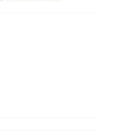
Na zamówienie
Na
zamówienie
Dodaj do koszyka