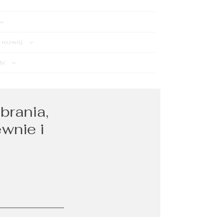
rozwój:
ty:
brania,
ewnie i