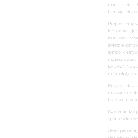
marszczenia – de
biegnące do m
Proponujemy sw
który emanuje su
miękkości i rom
świetnie komponu
symbol kreatywn
możesz poczuć 
LAUREN No 3 to
minimalistyczn
Przędza, z które
mieszanka moher
bardzo eteryczn
Sweter będzie p
spódnicą lub we
Jeżeli potrzebuj
do mnie na adr