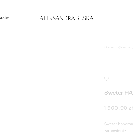
takt
Strona główna
Sweter H
1 900,00
z
Sweter handm
zamówienie.