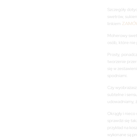
Szczegóły dotyc
swetrów, sukien
linkiem
ZAMÓW
Moherowy swet
osób, które nie
Prosty, ponadcz
tworzenie przer
się w zestawien
spodniami.
Czy wyobrażasz 
subtelne i sen
udowadniamy, ż
Okrągły i nieco 
sprawdzi się ta
przykład na kos
wykonane są pr