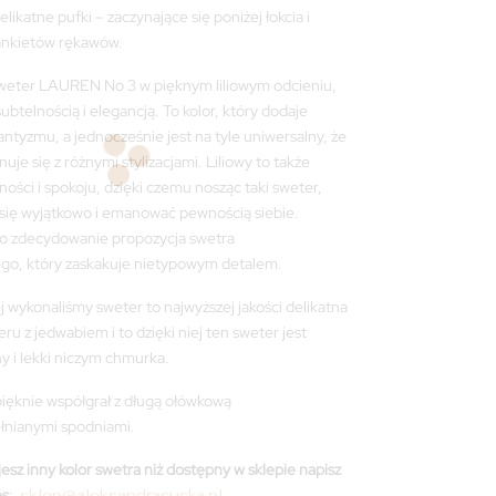
likatne pufki – zaczynające się poniżej łokcia i
ankietów rękawów.
eter LAUREN No 3 w pięknym liliowym odcieniu,
btelnością i elegancją. To kolor, który dodaje
antyzmu, a jednocześnie jest na tyle uniwersalny, że
je się z różnymi stylizacjami. Liliowy to także
ości i spokoju, dzięki czemu nosząc taki sweter,
się wyjątkowo i emanować pewnością siebie.
 zdecydowanie propozycja swetra
ego, który zaskakuje nietypowym detalem.
j wykonaliśmy sweter to najwyższej jakości delikatna
u z jedwabiem i to dzięki niej ten sweter jest
y i lekki niczym chmurka.
ięknie współgrał z długą ołówkową
łnianymi spodniami.
esz inny kolor swetra niż dostępny w sklepie napisz
es
:
sklep@aleksandrasuska.pl