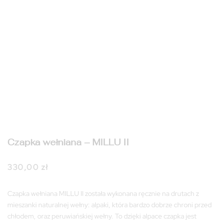
Czapka wełniana – MILLU II
330,00
zł
Czapka wełniana MILLU II została wykonana ręcznie na drutach z
mieszanki naturalnej wełny: alpaki, która bardzo dobrze chroni przed
chłodem, oraz peruwiańskiej wełny. To dzięki alpace czapka jest