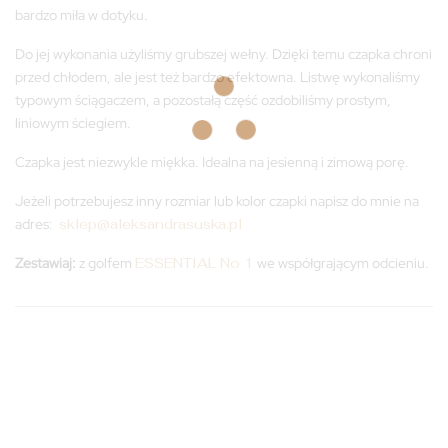
bardzo miła w dotyku.
Do jej wykonania użyliśmy grubszej wełny. Dzięki temu czapka chroni
przed chłodem, ale jest też bardzo efektowna. Listwę wykonaliśmy
typowym ściągaczem, a pozostałą część ozdobiliśmy prostym,
liniowym ściegiem.
Czapka jest niezwykle miękka. Idealna na jesienną i zimową porę.
Jeżeli potrzebujesz inny rozmiar lub kolor czapki napisz do mnie na
adres:
sklep@aleksandrasuska.pl
Zestawiaj:
z golfem
ESSENTIAL No 1
we współgrającym odcieniu.