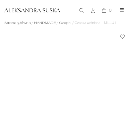
0
Strona główna
/
HANDMADE
/
Czapki
/
Czapka wełniana – MILLU II