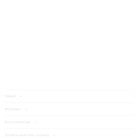
S
S
M
M
ILOŚĆ:
Dodaj do koszyka
Skład:
Wymiary:
Konserwacja:
Zrównoważony rozwój: