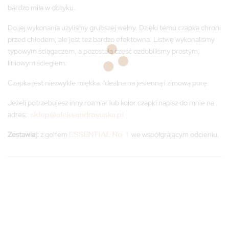
bardzo miła w dotyku.
Do jej wykonania użyliśmy grubszej wełny. Dzięki temu czapka chroni
przed chłodem, ale jest też bardzo efektowna. Listwę wykonaliśmy
typowym ściągaczem, a pozostałą część ozdobiliśmy prostym,
liniowym ściegiem.
Czapka jest niezwykle miękka. Idealna na jesienną i zimową porę.
Jeżeli potrzebujesz inny rozmiar lub kolor czapki napisz do mnie na
adres:
sklep@aleksandrasuska.pl
Zestawiaj:
z golfem
ESSENTIAL No 1
we współgrającym odcieniu.