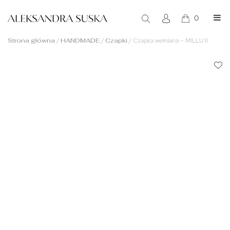
0
Strona główna
/
HANDMADE
/
Czapki
/
Czapka wełniana – MILLU II