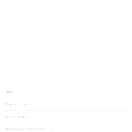
S
S
M
M
ILOŚĆ:
Dodaj do koszyka
Skład:
Wymiary:
Konserwacja:
Zrównoważony rozwój: