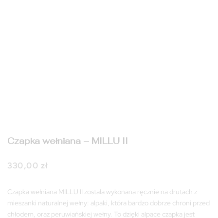
Czapka wełniana – MILLU II
330,00
zł
Czapka wełniana MILLU II została wykonana ręcznie na drutach z
mieszanki naturalnej wełny: alpaki, która bardzo dobrze chroni przed
chłodem, oraz peruwiańskiej wełny. To dzięki alpace czapka jest