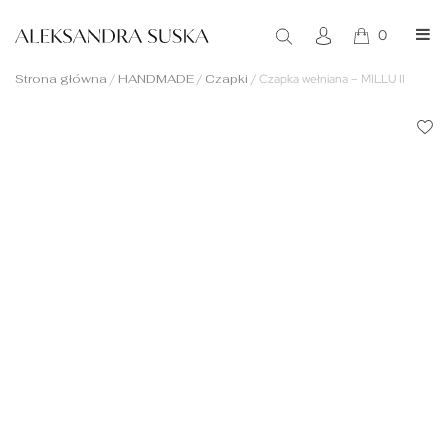
0
Strona główna
/
HANDMADE
/
Czapki
/
Czapka wełniana – MILLU II