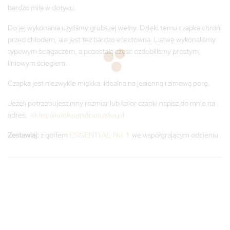
bardzo miła w dotyku.
Do jej wykonania użyliśmy grubszej wełny. Dzięki temu czapka chroni
przed chłodem, ale jest też bardzo efektowna. Listwę wykonaliśmy
typowym ściągaczem, a pozostałą część ozdobiliśmy prostym,
liniowym ściegiem.
Czapka jest niezwykle miękka. Idealna na jesienną i zimową porę.
Jeżeli potrzebujesz inny rozmiar lub kolor czapki napisz do mnie na
adres:
sklep@aleksandrasuska.pl
Zestawiaj:
z golfem
ESSENTIAL No 1
we współgrającym odcieniu.