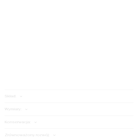
S
S
M
M
ILOŚĆ:
Dodaj do koszyka
Skład:
Wymiary:
Konserwacja:
Zrównoważony rozwój: