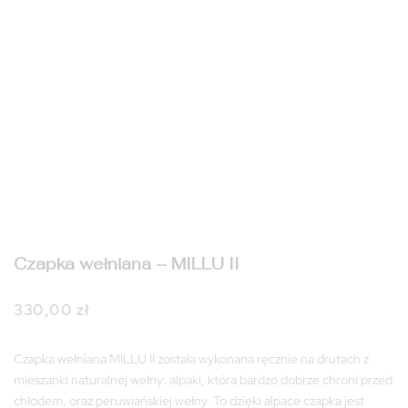
Czapka wełniana – MILLU II
330,00
zł
Czapka wełniana MILLU II została wykonana ręcznie na drutach z
mieszanki naturalnej wełny: alpaki, która bardzo dobrze chroni przed
chłodem, oraz peruwiańskiej wełny. To dzięki alpace czapka jest